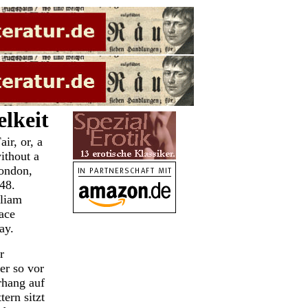
lkeit
air, or, a
ithout a
ondon,
48.
liam
ace
ay.
r
ter so vor
hang auf
tern sitzt