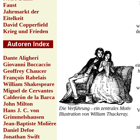
Faust
Jahrmarkt der
Eitelkeit
David Copperfield
w
Krieg und Frieden
d
Dante Aligheri
Giovanni Boccaccio
e
Geoffrey Chaucer
h
François Rabelais
William Shakespeare
w
Miguel de Cervantes
Calderón de la Barca
John Milton
Die Verführung - ein zentrales Motiv
Hans J. C. von
V
Illustration von William Thackeray.
Grimmelshausen
Jean-Baptiste Molière
n
Daniel Defoe
Jonathan Swift