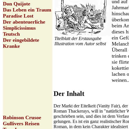
und auf
Don Quijote
Jahrmar
Das Leben ein Traum
hinschau
Paradise Lost
überkom
Der abenteuerliche
beim An
Simplicissimus
dieses h
Teutsch
ein Gefü
Titelblatt der Erstausgabe
Der eingebildete
Melanch
Illustration vom Autor selbst
Kranke
Überall
trinken 
sie flir
kokettie
lachen 
weinen.
Der Inhalt
Der Markt der Eitelkeit (Vanity Fair), der
Roman Thackerays, will in "natürlicher 
geschrieben sein, und dies ist dem Verfas
Robinson Crusoe
gelungen. Es ist ein ganz realistischer R
Gullivers Reisen
Roman, in dem kein Charakter idealisiert i