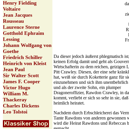
Henry Fielding
da
Voltaire
zi
Jean Jacques
Rousseau
Laurence Sterne
R
Gotthold Ephraim
Lessing
F
Johann Wolfgang von
Goethe
Da dieser jedoch äußerst phlegmatisch ist,
Friedrich Schiller
keinen Erfolg damit und geht als Gouver
Heinrich von Kleist
Wirtschafterin zu dem reichen, geizigen 
Jean Paul
Pitt Crawley. Diesen, der eine sehr kränk
Sir Walter Scott
hat, weiß sie durch Koketterie ganz für si
James F. Cooper
einzunehmen und sich ihm unentbehrlich 
Victor Hugo
und als der zweite Sohn, ein plumper
Dragoneroffizier, Rawdon Crawley, in da
William M.
kommt, verliebt er sich so sehr in sie, daß 
Thackeray
heimlich heiratet.
Charles Dickens
Leo Tolstoi
Nachdem durch Erbschleicherei das Ver
Tante Rawdons von anderen gewonnen wo
wird die Heirat Rawdons und Rebeccas 
gemacht.