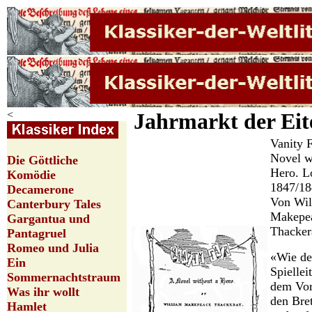
<
Jahrmarkt der Eite
Vanity F
Novel w
Die Göttliche
Hero. L
Komödie
1847/18
Decamerone
Von Wil
Canterbury Tales
Makepe
Gargantua und
Thacker
Pantagruel
Romeo und Julia
«Wie de
Ein
Spiellei
Sommernachtstraum
dem Vor
Was ihr wollt
den Bret
Hamlet