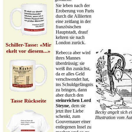
Sie leben nach der
Eroberung von Paris
durch die Alliierten
eine zeitlang in der
französischen
Hauptstadt, drauf
kehren sie nach
London zurück.
Schiller-Tasse: «Mir
ekelt vor diesem...»
Rebecca aber wird
ihres Mannes
überdrüssig; sie
weiß ihn zunächst,
da er alles Geld
verschwendet hat,
ins Schuldgefängnis
zu bringen, dann
aber durch den
steinreichen Lord
Tasse Rückseite
Steyne
, dem sie
jetzt ihre Liebe
Becky angelt sich e
schenkt, zum
Illustration vom Aut
Gouvernauer einer
entlegenen Insel zu