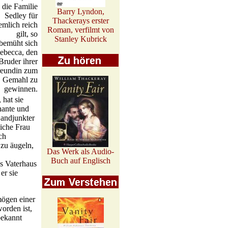
 die Familie
Barry Lyndon,
Sedley für
Thackerays erster
emlich reich
Roman, verfilmt von
gilt, so
Stanley Kubrick
bemüht sich
ebecca, den
Bruder ihrer
reundin zum
Gemahl zu
gewinnen.
 hat sie
nante und
Landjunkter
liche Frau
ch
zu äugeln,
Das Werk als Audio-
Buch auf Englisch
s Vaterhaus
er sie
mögen einer
rden ist,
bekannt