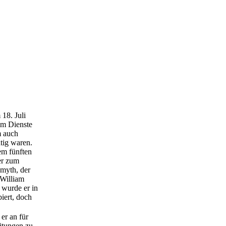
18. Juli
im Dienste
m auch
tig waren.
em fünften
ter zum
myth, der
 William
wurde er in
iert, doch
er an für
itungen zu