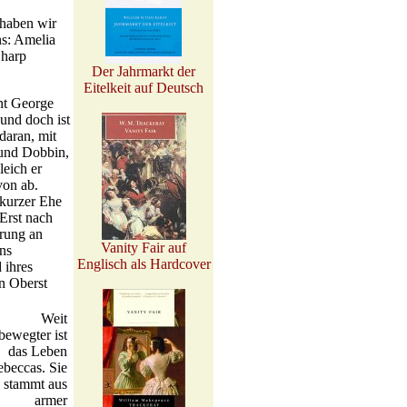
 haben wir
ns: Amelia
Sharp
Der Jahrmarkt der
Eitelkeit auf Deutsch
nt George
 und doch ist
daran, mit
eund Dobbin,
leich er
von ab.
 kurzer Ehe
 Erst nach
erung an
Vanity Fair auf
ns
Englisch als Hardcover
 ihres
n Oberst
Weit
bewegter ist
das Leben
beccas. Sie
stammt aus
armer