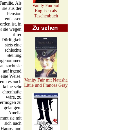
Familie. Als
Vanity Fair auf
sie aus der
Englisch als
Pension
Taschenbuch
entlassen
orden ist, in
er sie wegen
ihrer
Dürftigkeit
stets eine
schlechte
Stellung
ingenommen
at, sucht sie
auf irgend
eine Weise,
Vanity Fair mit Natasha
enn es auch
Little und Frances Gray
keine sehr
ehrenhafte
wäre, zu
ermögen zu
gelangen.
Amelia
immt sie mit
sich nach
Hause, und