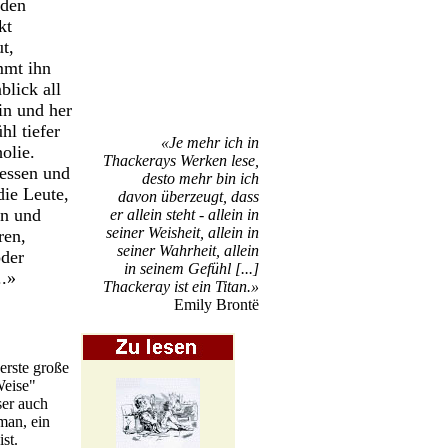
 den
kt
t,
mt ihn
blick all
in und her
hl tiefer
«Je mehr ich in
olie.
Thackerays Werken lese,
 essen und
desto mehr bin ich
die Leute,
davon überzeugt, dass
ten und
er allein steht - allein in
seiner Weisheit, allein in
ren,
seiner Wahrheit, allein
oder
in seinem Gefühl [...]
..»
Thackeray ist ein Titan.»
Emily Brontë
 erste große
Weise"
ser auch
oman, ein
st.