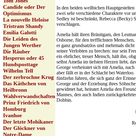
Tom Jones
Candide oder Der
In den beiden weilbichen Hauptgestelten
Optimismus
zwei sehr verschiedene Charaktere vor u
Sedley ist beschränkt, Rebecca (Becky) 
La nouvelle Heloïse
verschlagen.
Tristram Shandy
Emilia Galotti
Amelia hält ihren Bräutigam, den Leutna
Die Leiden des
Osborne, für den trefflichsten Menschen,
Jungen Werther
er ganz grundsatzlos und mehrmals dicht 
seiner Verlobten zu brechen: nur sein Fr
Die Räuber
ein ehrlicher, treuer Mensch, hält ihn, obg
Hesperus oder 45
selbst Amelia im tiefsten Herzen liebt, da
Hundsposttage
George verheiratet sich mit Amelia, nach
Wilhelm Tell
aber fällt er in der Schlacht bei Waterloo.
Der zerbrochne Krug
fünfzehn Jahren, die sich ganz der Erinn
Das Käthchen von
George und der Erziehung ihres Söhnche
gewidmet hat, heiratet Amelia den Freund
Heilbronn
Mannes, den auch Indien zurückgekehrte
Wahlverwandschaften
Dobbin.
Prinz Friedrich von
Homburg
Ivanhoe
Der letzte Mohikaner
Re
Der Glöckner von
Notre-Dame