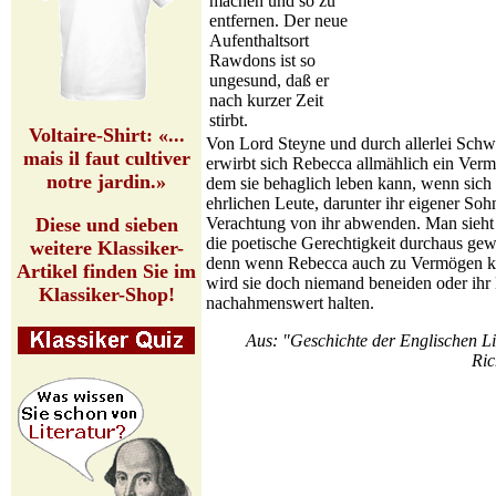
machen und so zu
entfernen. Der neue
Aufenthaltsort
Rawdons ist so
ungesund, daß er
nach kurzer Zeit
stirbt.
Voltaire-Shirt: «...
Von Lord Steyne und durch allerlei Schw
mais il faut cultiver
erwirbt sich Rebecca allmählich ein Ver
notre jardin.»
dem sie behaglich leben kann, wenn sich 
ehrlichen Leute, darunter ihr eigener Soh
Verachtung von ihr abwenden. Man sieht 
Diese und sieben
die poetische Gerechtigkeit durchaus gewa
weitere Klassiker-
denn wenn Rebecca auch zu Vermögen k
Artikel finden Sie im
wird sie doch niemand beneiden oder ihr 
Klassiker-Shop!
nachahmenswert halten.
Aus: "Geschichte der Englischen Li
Ric